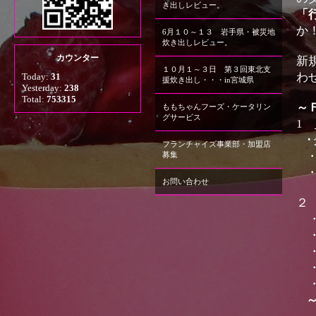
き出しレビュー。
「
か
6月１０～１３ 岩手県・被災地
炊き出しレビュー。
カウンター
新
１０月１～３日 第３回東北支
わ
Today:
31
援炊き出し・・・in宮城県
Yesterday:
238
Total:
753315
～
ももちゃんフーズ・ケータリン
グサービス
1
フランチャイズ事業部・加盟店
募集
お問い合わせ
・
・
・
・
・