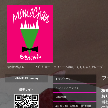
信州白馬より・・・ ﾘﾋﾟｰﾀｰ続出！ボリューム満点・ももちゃんクレープ！
フ
2026.08.09 Sunday
トップページ
インフォメーション
携帯サイト
株
お
店舗情報
当
4月８～10 福島県・被災地炊
の