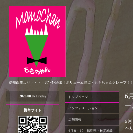
信州白馬より・・・ ﾘﾋﾟｰﾀｰ続出！ボリューム満点・ももちゃんクレープ！
6
2026.08.07 Friday
トップページ
ー
インフォメーション
携帯サイト
店舗情報
6
へ
4月８～10 福島県・被災地炊