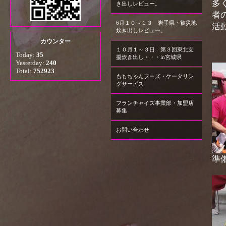
多
き出しレビュー。
者
6月１０～１３ 岩手県・被災地
活
炊き出しレビュー。
カウンター
１０月１～３日 第３回東北支
Today:
35
援炊き出し・・・in宮城県
Yesterday:
240
Total:
752923
ももちゃんフーズ・ケータリン
グサービス
フランチャイズ事業部・加盟店
募集
お問い合わせ
準