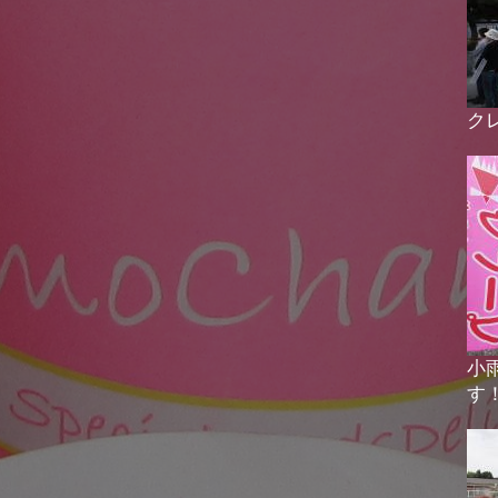
ク
小
す