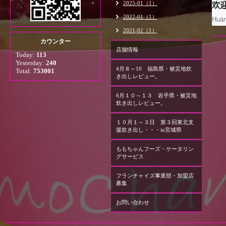
2025-01（1）
欢迎
2022-01（1）
Huān
2021-02（1）
カウンター
店舗情報
Today:
113
Yesterday:
240
4月８～10 福島県・被災地炊
Total:
753001
き出しレビュー。
6月１０～１３ 岩手県・被災地
炊き出しレビュー。
１０月１～３日 第３回東北支
援炊き出し・・・in宮城県
ももちゃんフーズ・ケータリン
グサービス
フランチャイズ事業部・加盟店
募集
お問い合わせ