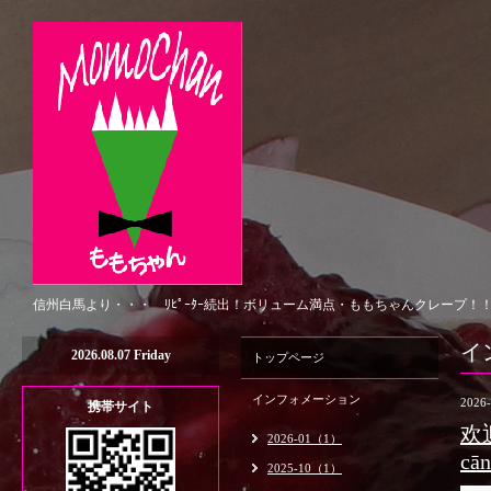
信州白馬より・・・ ﾘﾋﾟｰﾀｰ続出！ボリューム満点・ももちゃんクレープ！
イ
2026.08.07 Friday
トップページ
インフォメーション
2026-
携帯サイト
欢迎
2026-01（1）
cān
2025-10（1）